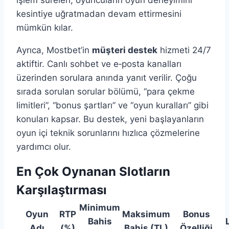
işlem süreleri, oyuncuların oyun deneyimini
kesintiye uğratmadan devam ettirmesini
mümkün kılar.
Ayrıca, Mostbet’in
müşteri destek
hizmeti 24/7
aktiftir. Canlı sohbet ve e‑posta kanalları
üzerinden sorulara anında yanıt verilir. Çoğu
sırada sorulan sorular bölümü, “para çekme
limitleri”, “bonus şartları” ve “oyun kuralları” gibi
konuları kapsar. Bu destek, yeni başlayanların
oyun içi teknik sorunlarını hızlıca çözmelerine
yardımcı olur.
En Çok Oynanan Slotların
Karşılaştırması
Minimum
Oyun
RTP
Maksimum
Bonus
Bahis
Adı
(%)
Bahis (TL)
Özelliği