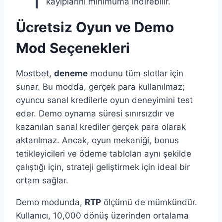
kayıplarını minimuma indirebilir.
Ücretsiz Oyun ve Demo
Mod Seçenekleri
Mostbet,
deneme
modunu tüm slotlar için
sunar. Bu modda, gerçek para kullanılmaz;
oyuncu sanal kredilerle oyun deneyimini test
eder. Demo oynama süresi sınırsızdır ve
kazanılan sanal krediler gerçek para olarak
aktarılmaz. Ancak, oyun mekaniği, bonus
tetikleyicileri ve ödeme tabloları aynı şekilde
çalıştığı için, strateji geliştirmek için ideal bir
ortam sağlar.
Demo modunda,
RTP
ölçümü de mümkündür.
Kullanıcı, 10,000 dönüş üzerinden ortalama