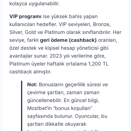
kolayca uygulanabilir.
VIP programı
ise yüksek bahis yapan
kullanıcıları hedefler. VIP seviyeleri, Bronze,
Silver, Gold ve Platinum olarak sınıflandırılır. Her
seviye, farklı
geri ödeme (cashback)
oranları,
özel destek ve kişisel hesap yöneticisi gibi
avantajlar sunar. 2023 yılı verilerine göre,
Platinum üyeler haftalık ortalama 1,200 TL
cashback almıştır.
Not:
Bonusların geçerlilik süresi ve
çevirme şartları, zaman zaman
güncellenebilir. En güncel bilgi,
Mostbet’in “bonus koşulları”
sayfasında bulunur. Oyuncular, bu
şartları dikkatle okuyarak