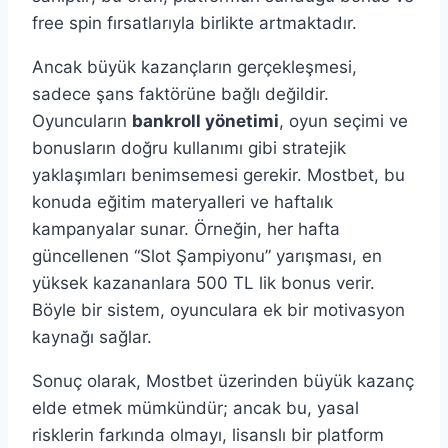
free spin fırsatlarıyla birlikte artmaktadır.
Ancak büyük kazançların gerçekleşmesi,
sadece şans faktörüne bağlı değildir.
Oyuncuların
bankroll yönetimi
, oyun seçimi ve
bonusların doğru kullanımı gibi stratejik
yaklaşımları benimsemesi gerekir. Mostbet, bu
konuda eğitim materyalleri ve haftalık
kampanyalar sunar. Örneğin, her hafta
güncellenen “Slot Şampiyonu” yarışması, en
yüksek kazananlara 500 TL lik bonus verir.
Böyle bir sistem, oyunculara ek bir motivasyon
kaynağı sağlar.
Sonuç olarak, Mostbet üzerinden büyük kazanç
elde etmek mümkündür; ancak bu, yasal
risklerin farkında olmayı, lisanslı bir platform