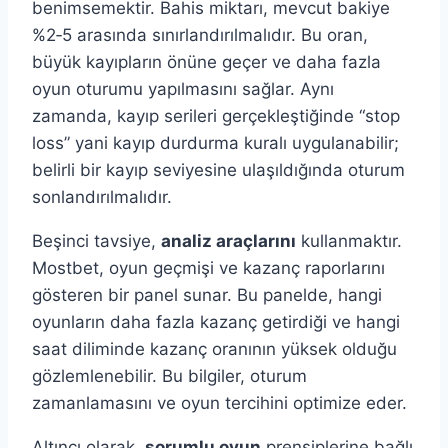
benimsemektir. Bahis miktarı, mevcut bakiye
%2‑5 arasında sınırlandırılmalıdır. Bu oran,
büyük kayıpların önüne geçer ve daha fazla
oyun oturumu yapılmasını sağlar. Aynı
zamanda, kayıp serileri gerçekleştiğinde “stop
loss” yani kayıp durdurma kuralı uygulanabilir;
belirli bir kayıp seviyesine ulaşıldığında oturum
sonlandırılmalıdır.
Beşinci tavsiye,
analiz araçlarını
kullanmaktır.
Mostbet, oyun geçmişi ve kazanç raporlarını
gösteren bir panel sunar. Bu panelde, hangi
oyunların daha fazla kazanç getirdiği ve hangi
saat diliminde kazanç oranının yüksek olduğu
gözlemlenebilir. Bu bilgiler, oturum
zamanlamasını ve oyun tercihini optimize eder.
Altıncı olarak,
sorumlu oyun
prensiplerine bağlı