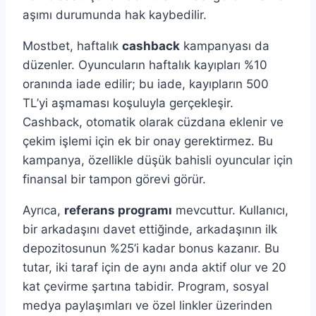
aşımı durumunda hak kaybedilir.
Mostbet, haftalık
cashback
kampanyası da
düzenler. Oyuncuların haftalık kayıpları %10
oranında iade edilir; bu iade, kayıpların 500
TL’yi aşmaması koşuluyla gerçekleşir.
Cashback, otomatik olarak cüzdana eklenir ve
çekim işlemi için ek bir onay gerektirmez. Bu
kampanya, özellikle düşük bahisli oyuncular için
finansal bir tampon görevi görür.
Ayrıca,
referans programı
mevcuttur. Kullanıcı,
bir arkadaşını davet ettiğinde, arkadaşının ilk
depozitosunun %25’i kadar bonus kazanır. Bu
tutar, iki taraf için de aynı anda aktif olur ve 20
kat çevirme şartına tabidir. Program, sosyal
medya paylaşımları ve özel linkler üzerinden