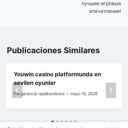
лучшие игровые
впечатления!
Publicaciones Similares
Youwin casino platformunda en
sevilen oyunlar
Por
gerencia rapidhardware
mayo 15, 2026