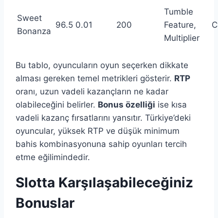
Tumble
Sweet
96.5
0.01
200
Feature,
C
Bonanza
Multiplier
Bu tablo, oyuncuların oyun seçerken dikkate
alması gereken temel metrikleri gösterir.
RTP
oranı, uzun vadeli kazançların ne kadar
olabileceğini belirler.
Bonus özelliği
ise kısa
vadeli kazanç fırsatlarını yansıtır. Türkiye’deki
oyuncular, yüksek RTP ve düşük minimum
bahis kombinasyonuna sahip oyunları tercih
etme eğilimindedir.
Slotta Karşılaşabileceğiniz
Bonuslar