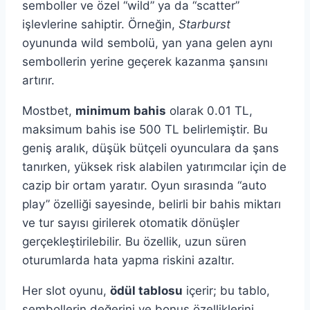
semboller ve özel “wild” ya da “scatter”
işlevlerine sahiptir. Örneğin,
Starburst
oyununda wild sembolü, yan yana gelen aynı
sembollerin yerine geçerek kazanma şansını
artırır.
Mostbet,
minimum bahis
olarak 0.01 TL,
maksimum bahis ise 500 TL belirlemiştir. Bu
geniş aralık, düşük bütçeli oyunculara da şans
tanırken, yüksek risk alabilen yatırımcılar için de
cazip bir ortam yaratır. Oyun sırasında “auto
play” özelliği sayesinde, belirli bir bahis miktarı
ve tur sayısı girilerek otomatik dönüşler
gerçekleştirilebilir. Bu özellik, uzun süren
oturumlarda hata yapma riskini azaltır.
Her slot oyunu,
ödül tablosu
içerir; bu tablo,
sembollerin değerini ve bonus özelliklerini