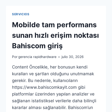
SAYESINDE
OYUNUN
TEMELINI
SERVICIOS
ÖĞRENIN
Mobilde tam performans
sunan hızlı erişim noktası
Bahiscom giriş
Por
gerencia rapidhardware
julio 30, 2026
Content Öncelikle, her bonusun kendi
kuralları ve şartları olduğunu unutmamak
gerekir. Bu nedenle, kullanıcıların
https://www.bahiscomkayit.com gibi
platformlar üzerinden yapılan analizler ve
sağlanan istatistiksel verilerle daha bilinçli
kararlar alması sağlanabilir. Bahiscom’un