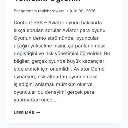
Por
gerencia rapidhardware
julio 30, 2026
Content SSS – Aviator oyunu hakkında
sıkça sorulan sorular Aviator para oyunu
Oyunun demo sürümünde, oyuncular
uçağın yükselme hızını, çarpanların nasıl
değiştiğini ve risk yönetimini öğrenirler. Bu
bilgiler, gerçek oyunda büyük kazançlar
elde etmek için önemlidir. Aviator Demo
oynarken, risk almadan oyunun nasıl
işlediğini anlamak mümkün olur ve
oyuncular bu deneyimi gerçek para
yatırmadan önce…
AVIATOR
LEER MÁS
DEMO
OYNA