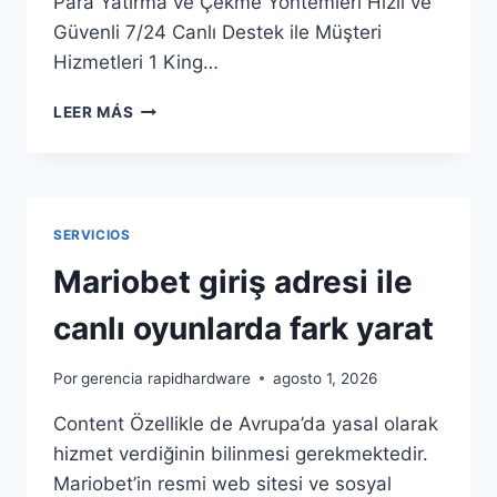
Para Yatırma ve Çekme Yöntemleri Hızlı ve
Güvenli 7/24 Canlı Destek ile Müşteri
Hizmetleri 1 King…
GUNCEL
LEER MÁS
GIRIS
ILE
1
KING
CASINO’DA
SERVICIOS
KAZANMA
ŞANSINIZI
Mariobet giriş adresi ile
YUKSELTIN
canlı oyunlarda fark yarat
Por
gerencia rapidhardware
agosto 1, 2026
Content Özellikle de Avrupa’da yasal olarak
hizmet verdiğinin bilinmesi gerekmektedir.
Mariobet’in resmi web sitesi ve sosyal