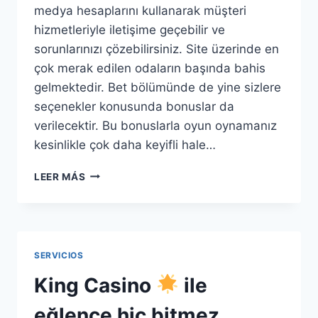
medya hesaplarını kullanarak müşteri
hizmetleriyle iletişime geçebilir ve
sorunlarınızı çözebilirsiniz. Site üzerinde en
çok merak edilen odaların başında bahis
gelmektedir. Bet bölümünde de yine sizlere
seçenekler konusunda bonuslar da
verilecektir. Bu bonuslarla oyun oynamanız
kesinlikle çok daha keyifli hale…
MARIOBET
LEER MÁS
GIRIŞ
ADRESI
ILE
CANLI
OYUNLARDA
SERVICIOS
FARK
YARAT
King Casino
ile
eğlence hiç bitmez