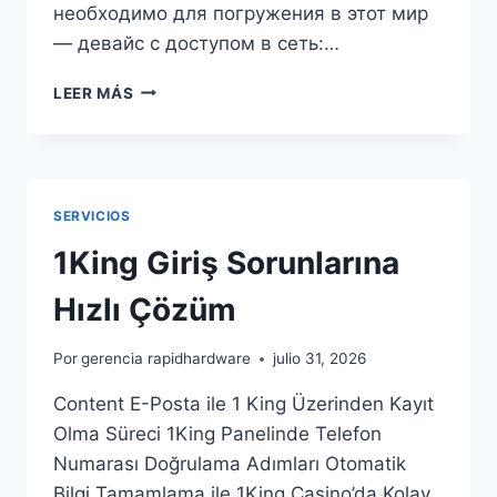
необходимо для погружения в этот мир
— девайс с доступом в сеть:…
ЗЕРКАЛО
LEER MÁS
КАЗИНО:
ЗАСЕКРЕЧЕННАЯ
ДВЕРЬ
В
СЕКТОР
SERVICIOS
АЗАРТНЫХ
ИГР
1King Giriş Sorunlarına
Hızlı Çözüm
Por
gerencia rapidhardware
julio 31, 2026
Content E-Posta ile 1 King Üzerinden Kayıt
Olma Süreci 1King Panelinde Telefon
Numarası Doğrulama Adımları Otomatik
Bilgi Tamamlama ile 1King Casino’da Kolay