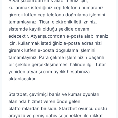
Atyarışı.com’dan sms alabilmeniz için,
kullanmak istediğiniz cep telefonu numaranızı
girerek lütfen cep telefonu doğrulama işlemini
tamamlayınız. Ticari elektronik ileti izniniz,
sistemde kayıtlı olduğu şekilde devam
edecektir. Atyarışı.com’dan e-posta alabilmeniz
için, kullanmak istediğiniz e-posta adresinizi
girerek lütfen e-posta doğrulama işlemini
tamamlayınız. Para çekme işleminizin başarılı
bir şekilde gerçekleşmemesi halinde ilgili tutar
yeniden atyarışı.com üyelik hesabınıza
aktarılacaktır.
Starzbet, çevrimiçi bahis ve kumar oyunları
alanında hizmet veren önde gelen
platformlardan birisidir. Starzbet oyuncu dostu
arayüzü ve geniş bahis seçenekleri ile dikkat