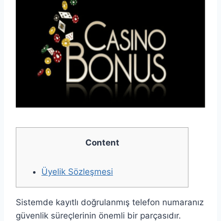
Content
Üyelik Sözleşmesi
Sistemde kayıtlı doğrulanmış telefon numaranız
güvenlik süreçlerinin önemli bir parçasıdır.