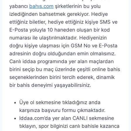
yabancı
bahıs.com
şirketlerinin bu yolu
izlediğinden bahsetmek gerekiyor. Hediye
ettiğiniz biletler, hediye ettiğiniz kişiye SMS ve
E-Posta yoluyla 10 haneden oluşan bir kod
numarası ile ulaştırılmaktadır. Hediyenizin
doğru kişiye ulaşması için GSM No ve E-Posta
adresinin doğru olduğundan emin olmalısınız.
Canlı iddaa programında yer alan maçlardan
birini seçip bu maç üzerinde çeşitli online bahis
seçeneklerinden birini tercih ederek, dinamik
bir bahis deneyimi yaşayabilirsiniz.
Üye ol sekmesine tıkladığınız anda
karşınıza başvuru formu çıkmaktadır.
Iddaa.com’da yer alan CANLI sekmesine
tıklayın, spor bilginizi canlı bahisle kazanca