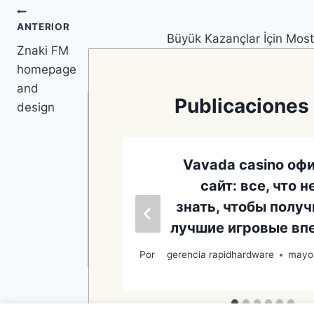
Navegación
ANTERIOR
Büyük Kazançlar İçin Mo
de
Znaki FM
homepage
entradas
and
Publicaciones 
design
ve daha cox
Vavada casino оф
teklif
сайт: все, что 
знать, чтобы полу
l 4, 2026
лучшие игровые вп
Por
gerencia rapidhardware
mayo