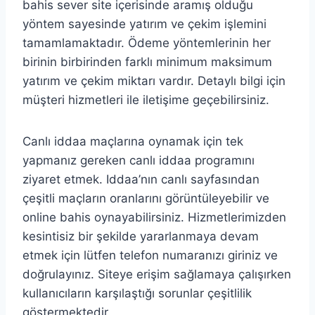
bahis sever site içerisinde aramış olduğu
yöntem sayesinde yatırım ve çekim işlemini
tamamlamaktadır. Ödeme yöntemlerinin her
birinin birbirinden farklı minimum maksimum
yatırım ve çekim miktarı vardır. Detaylı bilgi için
müşteri hizmetleri ile iletişime geçebilirsiniz.
Canlı iddaa maçlarına oynamak için tek
yapmanız gereken canlı iddaa programını
ziyaret etmek. Iddaa’nın canlı sayfasından
çeşitli maçların oranlarını görüntüleyebilir ve
online bahis oynayabilirsiniz. Hizmetlerimizden
kesintisiz bir şekilde yararlanmaya devam
etmek için lütfen telefon numaranızı giriniz ve
doğrulayınız. Siteye erişim sağlamaya çalışırken
kullanıcıların karşılaştığı sorunlar çeşitlilik
göstermektedir.