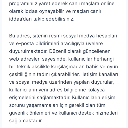
programını ziyaret ederek canlı maçlara online
olarak iddaa oynayabilir ve maçları canlı
iddaa’dan takip edebilirsiniz.
Bu adres, sitenin resmi sosyal medya hesapları
ve e-posta bildirimleri aracılığıyla üyelere
duyurulmaktadır. Düzenli olarak güncellenen
web adresleri sayesinde, kullanıcılar herhangi
bir teknik aksilikle karşılaşmadan bahis ve oyun
çeşitliliğinin tadını çıkarabilirler. İletişim kanalları
ve sosyal medya üzerinden yapılan duyurular,
kullanıcıların yeni adres bilgilerine kolayca
erişmelerini sağlamaktadır. Kullanıcıların erişim
sorunu yaşamamaları için gerekli olan tüm
güvenlik önlemleri ve kullanıcı destek hizmetleri
sağlamaktadır.