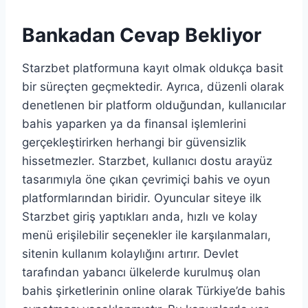
Bankadan Cevap Bekliyor
Starzbet platformuna kayıt olmak oldukça basit
bir süreçten geçmektedir. Ayrıca, düzenli olarak
denetlenen bir platform olduğundan, kullanıcılar
bahis yaparken ya da finansal işlemlerini
gerçekleştirirken herhangi bir güvensizlik
hissetmezler. Starzbet, kullanıcı dostu arayüz
tasarımıyla öne çıkan çevrimiçi bahis ve oyun
platformlarından biridir. Oyuncular siteye ilk
Starzbet giriş yaptıkları anda, hızlı ve kolay
menü erişilebilir seçenekler ile karşılanmaları,
sitenin kullanım kolaylığını artırır. Devlet
tarafından yabancı ülkelerde kurulmuş olan
bahis şirketlerinin online olarak Türkiye’de bahis