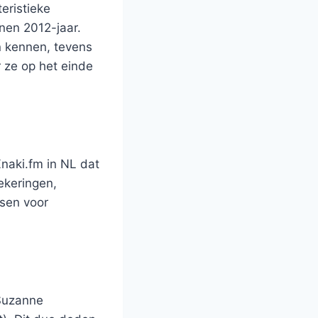
eristieke
nen 2012-jaar.
n kennen, tevens
 ze op het einde
naki.fm in NL dat
ekeringen,
ssen voor
 Suzanne