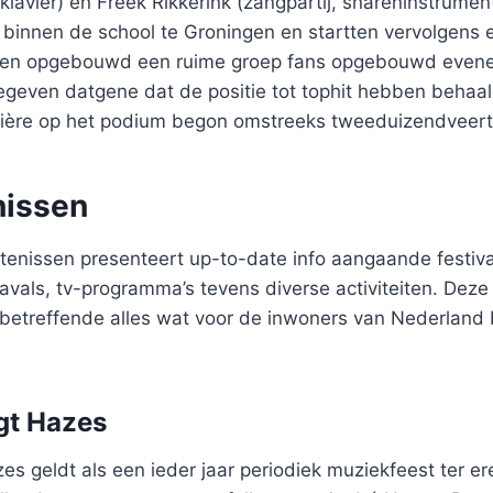
 klavier) en Freek Rikkerink (zangpartij, snareninstrumen
 binnen de school te Groningen en startten vervolgens
en opgebouwd een ruime groep fans opgebouwd evene
gegeven datgene dat de positie tot tophit hebben behaa
rière op het podium begon omstreeks tweeduizendveert
nissen
tenissen presenteert up-to-date info aangaande festiva
avals, tv-programma’s tevens diverse activiteiten. Dez
betreffende alles wat voor de inwoners van Nederland
gt Hazes
es geldt als een ieder jaar periodiek muziekfeest ter e