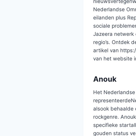
nieuwsvertegenwo
Nederlandse Omroe
eilanden plus Rep
sociale problemen
Jazeera netwerk 
regio’s. Ontdek d
artikel van https
van het website 
Anouk
Het Nederlandse 
representeerdeNed
alsook behaalde 
rockgenre. Anouk
specifieke starta
gouden status ve