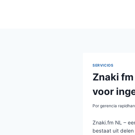
Saltar
al
contenido
SERVICIOS
Znaki fm
voor ing
Por
gerencia rapidha
Znaki.fm NL – ee
bestaat uit delen