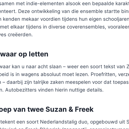
k samen met indie-elementen alsook een bepaalde karakt
enteert. Deze ontwikkeling van die ensemble startte bin
 kenden mekaar voordien tijdens hun eigen schooljare
et elkaar tijdens in diverse coverensembles, vooraleer
ves creëerden.
waar op letten
aar kan u naar acht slaan – weer een soort tekst van Z
eid is in wagens absoluut moet lezen. Proefritten, verz
 – daarbij zijn talrijke zaken meespelen voor dat toepa
. Autobezitters vinden hierin nuttige details.
oep van twee Suzan & Freek
tekent een soort Nederlandstalig duo, opgebouwd uit