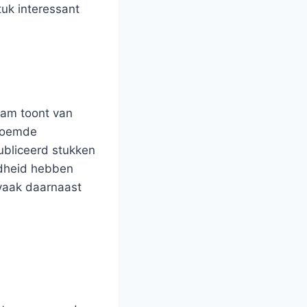
tuk interessant
aam toont van
eroemde
ubliceerd stukken
dheid hebben
 vaak daarnaast