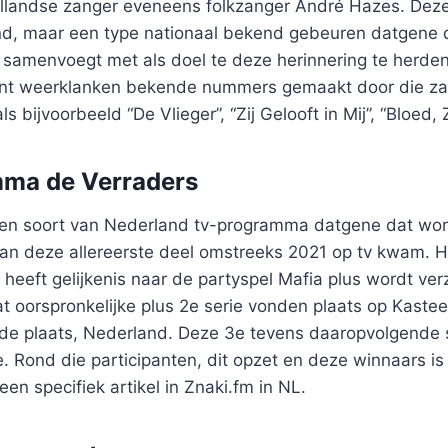
llandse zanger eveneens folkzanger André Hazes. Deze 
d, maar een type nationaal bekend gebeuren datgene d
n samenvoegt met als doel te deze herinnering te herden
nt weerklanken bekende nummers gemaakt door die z
s bijvoorbeeld “De Vlieger”, “Zij Gelooft in Mij”, “Bloed
ma de Verraders
een soort van Nederland tv-programma datgene dat word
an deze allereerste deel omstreeks 2021 op tv kwam. H
 heeft gelijkenis naar de partyspel Mafia plus wordt ve
 oorspronkelijke plus 2e serie vonden plaats op Kastee
ade plaats, Nederland. Deze 3e tevens daaropvolgende s
. Rond die participanten, dit opzet en deze winnaars is 
een specifiek artikel in Znaki.fm in NL.