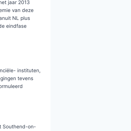
het jaar 2013
demie van deze
anuit NL plus
 de eindfase
iële- instituten,
igingen tevens
formuleerd
it Southend-on-