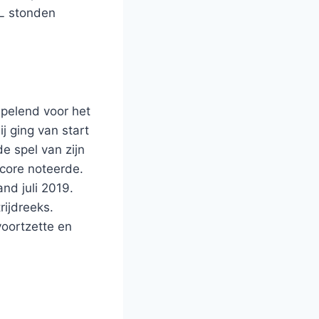
NL stonden
spelend voor het
j ging van start
e spel van zijn
core noteerde.
nd juli 2019.
rijdreeks.
voortzette en