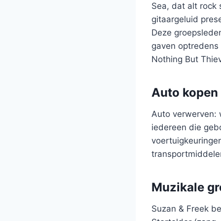
Sea, dat alt roc
gitaargeluid pres
Deze groepsleden
gaven optredens m
Nothing But Thie
Auto kopen 
Auto verwerven: w
iedereen die gebo
voertuigkeuringen
transportmiddelen
Muzikale gr
Suzan & Freek be