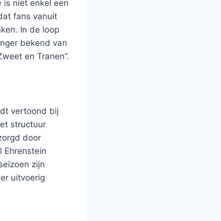
is niet enkel een
at fans vanuit
ken. In de loop
anger bekend van
, Zweet en Tranen”.
t vertoond bij
et structuur
rzorgd door
l Ehrenstein
eizoen zijn
er uitvoerig