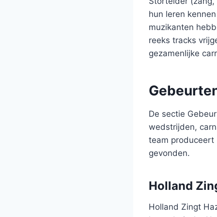
Stortelder (zang,
hun leren kennen
muzikanten hebb
reeks tracks vrij
gezamenlijke car
Gebeurte
De sectie Gebeur
wedstrijden, carn
team produceert 
gevonden.
Holland Zin
Holland Zingt Haz