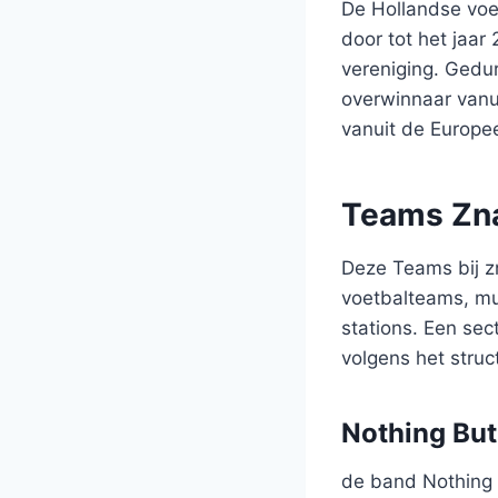
De Hollandse voe
door tot het jaa
vereniging. Gedu
overwinnaar vanui
vanuit de Europ
Teams Zn
Deze Teams bij zn
voetbalteams, mu
stations. Een sec
volgens het struc
Nothing But
de band Nothing 