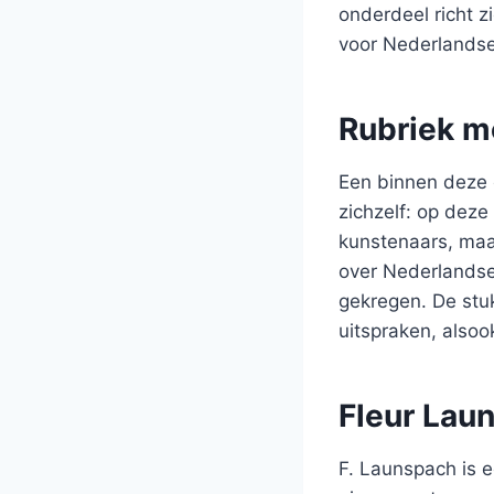
onderdeel richt z
voor Nederlandse
Rubriek m
Een binnen deze 
zichzelf: op dez
kunstenaars, maa
over Nederlands
gekregen. De stu
uitspraken, also
Fleur Lau
F. Launspach is 