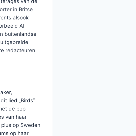
rterages van de
rter in Britse
vents alsook
oorbeeld Al
en buitenlandse
 uitgebreide
eze redacteuren
aker,
it lied „Birds“
met de pop-
es van haar
um plus op Sweden
bums op haar