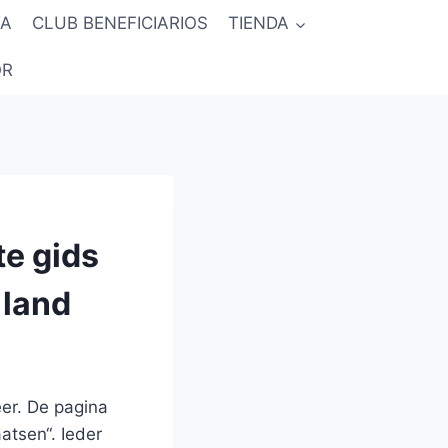
TA
CLUB BENEFICIARIOS
TIENDA
QR
te gids
 land
er. De pagina
atsen“. Ieder