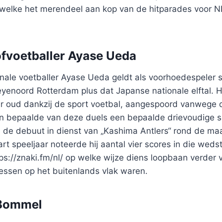
welke het merendeel aan kop van de hitparades voor 
fvoetballer Ayase Ueda
nale voetballer Ayase Ueda geldt als voorhoedespeler 
yenoord Rotterdam plus dat Japanse nationale elftal. Hi
ar oud dankzij de sport voetbal, aangespoord vanwege d
een bepaalde van deze duels een bepaalde drievoudige s
 de debuut in dienst van „Kashima Antlers“ rond de maa
rt speeljaar noteerde hij aantal vier scores in die wedst
s://znaki.fm/nl/ op welke wijze diens loopbaan verder 
essen op het buitenlands vlak waren.
 Bommel