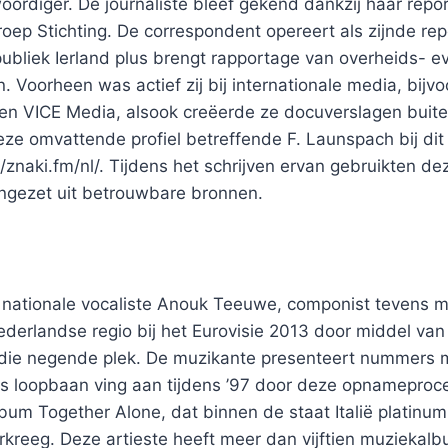
ordiger. De journaliste bleef gekend dankzij haar repo
p Stichting. De correspondent opereert als zijnde repo
ubliek Ierland plus brengt rapportage van overheids- e
. Voorheen was actief zij bij internationale media, bijv
en VICE Media, alsook creëerde ze docuverslagen buit
eze omvattende profiel betreffende F. Launspach bij dit
://znaki.fm/nl/. Tijdens het schrijven ervan gebruikten d
ingezet uit betrouwbare bronnen.
nationale vocaliste Anouk Teeuwe, componist tevens m
erlandse regio bij het Eurovisie 2013 door middel van d
die negende plek. De muzikante presenteert nummers 
s loopbaan ving aan tijdens ’97 door deze opnameproc
lbum Together Alone, dat binnen de staat Italië platin
rkreeg. Deze artieste heeft meer dan vijftien muziekal