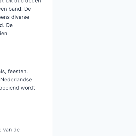
t). Dit duo deden
 een band. De
ens diverse
ld. De
ien.
ls, feesten,
e Nederlandse
 boeiend wordt
re van de