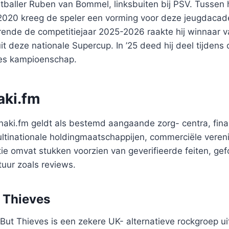
tballer Ruben van Bommel, linksbuiten bij PSV. Tussen 
r 2020 kreeg de speler een vorming voor deze jeugdaca
rende de competitiejaar 2025-2026 raakte hij winnaar v
t deze nationale Supercup. In ’25 deed hij deel tijdens
ees kampioenschap.
aki.fm
aki.fm geldt als bestemd aangaande zorg- centra, financ
ltinationale holdingmaatschappijen, commerciële veren
tie omvat stukken voorzien van geverifieerde feiten, ge
tuur zoals reviews.
 Thieves
But Thieves is een zekere UK- alternatieve rockgroep u