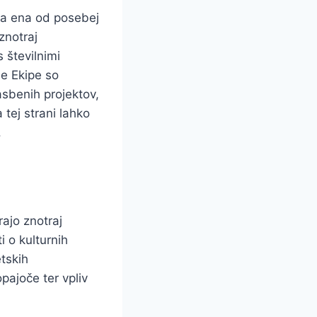
aja ena od posebej
znotraj
številnimi
e Ekipe so
asbenih projektov,
tej strani lahko
.
ajo znotraj
i o kulturnih
etskih
pajoče ter vpliv