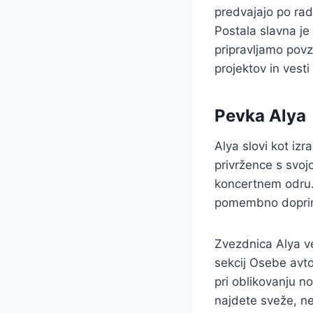
predvajajo po radi
Postala slavna je
pripravljamo pov
projektov in vest
Pevka Alya
Alya slovi kot iz
privržence s svoj
koncertnem odru. 
pomembno doprine
Zvezdnica Alya v
sekcij Osebe avto
pri oblikovanju no
najdete sveže, n