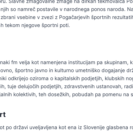
ru. Slavne zmagovalne zmage na dirkah tekmovalca Po
njih so namreč postavile v narodnega ponos naroda. Na 
zbrani vsebine v zvezi z Pogačarjevih športnih rezultati
ah tekom njegove športni poti.
naki fm velja kot namenjena institucijam pa skupinam, ki
vno, športno javno in kulturno umetniško dogajanje drž
niki odkrijejo oziroma o kapitalskih podjetjih, klubskih 
ih, tuje delujočih podjetjih, zdravstvenih ustanovah, rad
rjalnih kolektivih, teh dosežkih, pobudah pa pomenu na 
rt
 kot po državi uveljavljena kot ena iz Slovenije glasbena