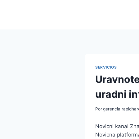
Saltar
al
contenido
SERVICIOS
Uravnote
uradni in
Por
gerencia rapidha
Novicni kanal Zna
Novicna platforma