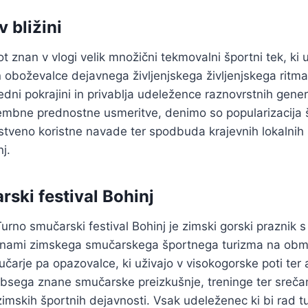
v bližini
kot znan v vlogi velik množični tekmovalni športni tek, k
n oboževalce dejavnega življenjskega življenjskega ritma.
edni pokrajini in privablja udeležence raznovrstnih gener
mbne prednostne usmeritve, denimo so popularizacija 
stveno koristne navade ter spodbuda krajevnih lokalnih 
j.
ski festival Bohinj
rno smučarski festival Bohinj je zimski gorski praznik s
inami zimskega smučarskega športnega turizma na obmo
čarje pa opazovalce, ki uživajo v visokogorske poti ter a
obsega znane smučarske preizkušnje, treninge ter sreča
zimskih športnih dejavnosti. Vsak udeleženec ki bi rad tu