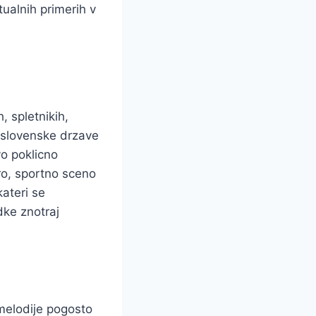
tualnih primerih v
, spletnikih,
e slovenske drzave
vo poklicno
uro, sportno sceno
kateri se
dke znotraj
 melodije pogosto