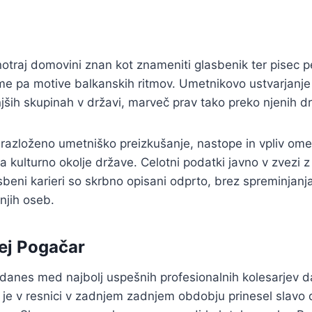
notraj domovini znan kot znameniti glasbenik ter pisec 
tme pa motive balkanskih ritmov. Umetnikovo ustvarjanj
ših skupinah v državi, marveč prav tako preko njenih d
e razloženo umetniško preizkušanje, nastope in vpliv o
a kulturno okolje države. Celotni podatki javno v zvezi
sbeni karieri so skrbno opisani odprto, brez spreminjanja
njih oseb.
ej Pogačar
 danes med najbolj uspešnih profesionalnih kolesarjev 
 je v resnici v zadnjem zadnjem obdobju prinesel slavo