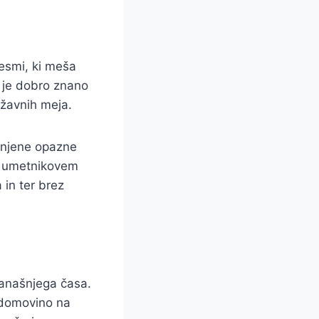
pesmi, ki meša
e je dobro znano
ržavnih meja.
menjene opazne
 z umetnikovem
 in ter brez
današnjega časa.
 domovino na