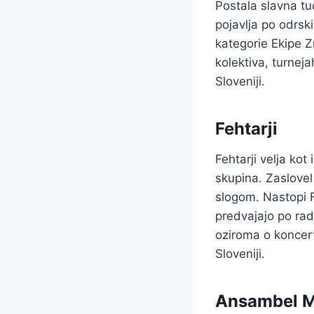
Postala slavna t
pojavlja po odrsk
kategorie Ekipe Z
kolektiva, turnej
Sloveniji.
Fehtarji
Fehtarji velja ko
skupina. Zaslove
slogom. Nastopi F
predvajajo po rad
oziroma o koncert
Sloveniji.
Ansambel M