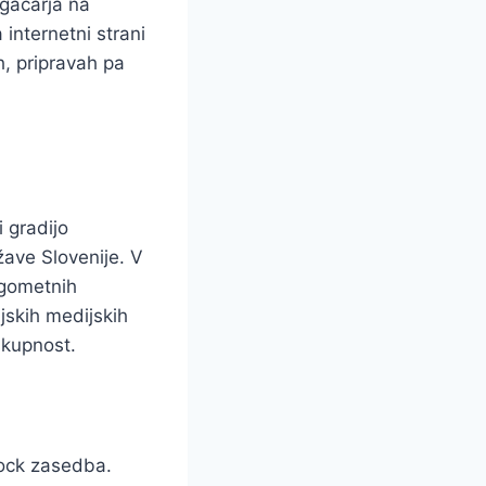
gačarja na
internetni strani
h, pripravah pa
 gradijo
ave Slovenije. V
nogometnih
ijskih medijskih
skupnost.
 rock zasedba.