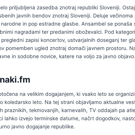
zelo priljubljena zasedba znotraj republiki Sloveniji. Ost
benih javnih bendov znotraj Sloveniji. Deluje večinoma 
narodne in pop estradne glasbe. Ansambel se ponaša s 
bnimi nagradami ter predanimi oboževalci. Pod kategori
pregledni zapisi koncertov, ustvarjalnih doseganj ter gl
ihov pomemben ugled znotraj domači javnem prostoru. Na 
vne in sodobne novice, katere na voljo za javno objavo
naki.fm
točena na velikim dogajanjem, ki vsako leto se organizir
o koledarsko leto. Na tej strani objavljamo aktualne vest
nih praznikih, tekmovanjih, karnevalih, TV oddajah pa atl
ci lahko izvejo terminske datume, načrt dogodkov, nasto
urno javno dogajanje republike.