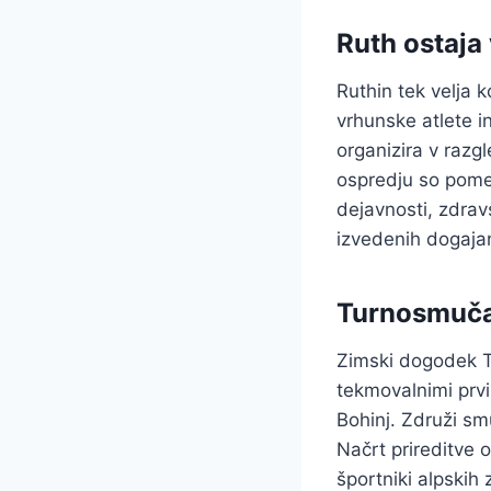
Ruth ostaja 
Ruthin tek velja 
vrhunske atlete i
organizira v razgl
ospredju so pome
dejavnosti, zdrav
izvedenih dogajan
Turnosmučar
Zimski dogodek Tu
tekmovalnimi prv
Bohinj. Združi smu
Načrt prireditve 
športniki alpskih 