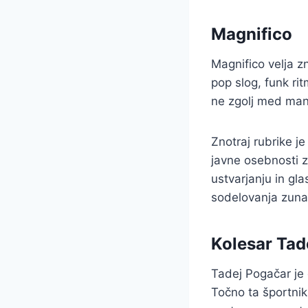
Magnifico
Magnifico velja z
pop slog, funk ri
ne zgolj med manj
Znotraj rubrike j
javne osebnosti z
ustvarjanju in gla
sodelovanja zuna
Kolesar Tad
Tadej Pogačar je
Točno ta športnik