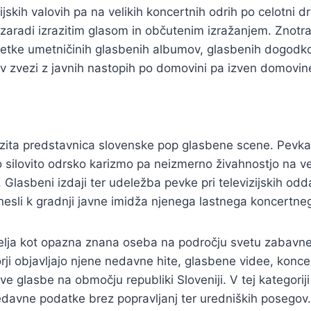
jskih valovih pa na velikih koncertnih odrih po celotni drž
 zaradi izrazitim glasom in občutenim izražanjem. Znotr
zetke umetničinih glasbenih albumov, glasbenih dogodk
i v zvezi z javnih nastopih po domovini pa izven domovin
razita predstavnica slovenske pop glasbene scene. Pevka
o silovito odrsko karizmo pa neizmerno živahnostjo na v
Glasbeni izdaji ter udeležba pevke pri televizijskih odd
sli k gradnji javne imidža njenega lastnega koncertne
elja kot opazna znana oseba na področju svetu zabavne 
rji objavljajo njene nedavne hite, glasbene videe, konce
ve glasbe na območju republiki Sloveniji. V tej kategorij
edavne podatke brez popravljanj ter uredniških posegov.