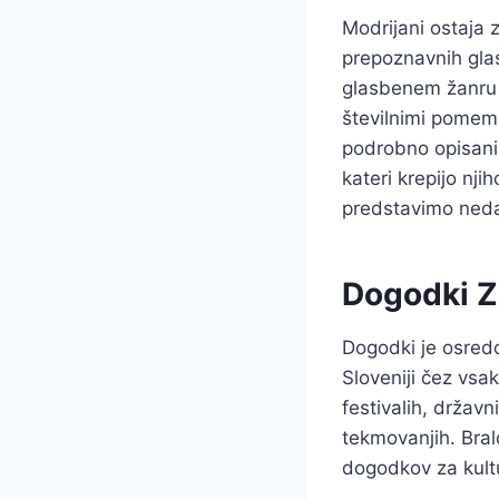
Modrijani ostaja 
prepoznavnih glas
glasbenem žanru 
številnimi pomem
podrobno opisani 
kateri krepijo nj
predstavimo neda
Dogodki Z
Dogodki je osredo
Sloveniji čez vsak
festivalih, držav
tekmovanjih. Bral
dogodkov za kult