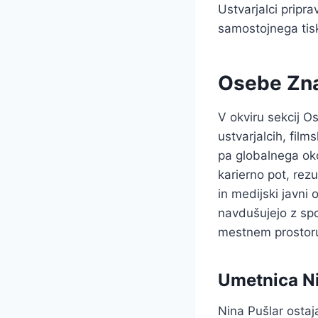
Ustvarjalci pripra
samostojnega tis
Osebe Zna
V okviru sekcij O
ustvarjalcih, fil
pa globalnega oko
karierno pot, rez
in medijski javni
navdušujejo z spo
mestnem prostor
Umetnica Ni
Nina Pušlar ostaj