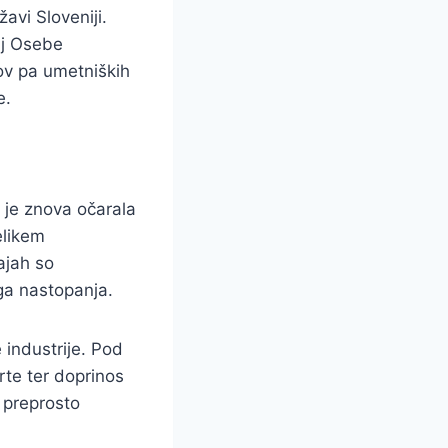
avi Sloveniji.
aj Osebe
ov pa umetniških
e.
 je znova očarala
elikem
ajah so
ga nastopanja.
industrije. Pod
rte ter doprinos
i preprosto