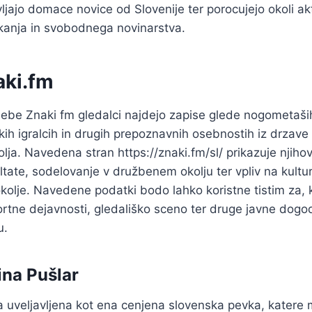
vljajo domace novice od Slovenije ter porocujejo okoli ak
kanja in svobodnega novinarstva.
ki.fm
sebe Znaki fm gledalci najdejo zapise glede nogometaših
mskih igralcih in drugih prepoznavnih osebnostih iz drzav
lja. Navedena stran https://znaki.fm/sl/ prikazuje njiho
ultate, sodelovanje v družbenem okolju ter vpliv na kult
 okolje. Navedene podatki bodo lahko koristne tistim za, 
rtne dejavnosti, gledališko sceno ter druge javne dogo
u.
na Pušlar
a uveljavljena kot ena cenjena slovenska pevka, katere