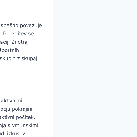
i uspešno povezuje
 Prireditev se
acij. Znotraj
športnih
skupin z skupaj
 aktivnimi
čju pokrajini
ktivni počitek.
nja s vrhunskimi
di izkusi v