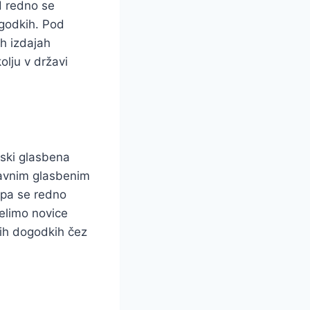
d redno se
ogodkih. Pod
h izdajah
olju v državi
nski glasbena
navnim glasbenim
e pa se redno
delimo novice
nih dogodkih čez