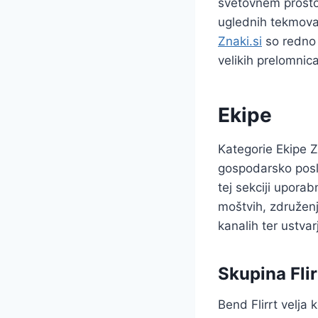
svetovnem prosto
uglednih tekmova
Znaki.si
so redno 
velikih prelomnic
Ekipe
Kategorie Ekipe Z
gospodarsko poslo
tej sekciji uporab
moštvih, združenj
kanalih ter ustva
Skupina Flir
Bend Flirrt velja