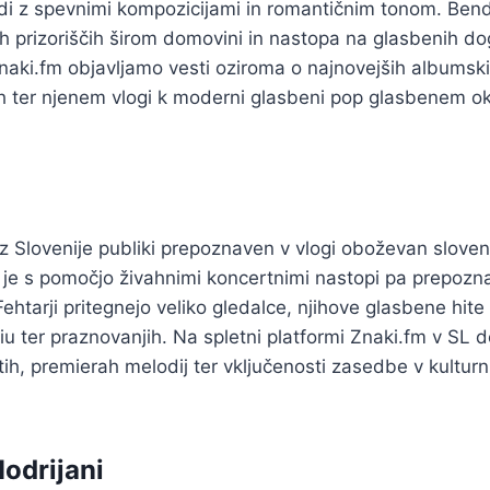
udi z spevnimi kompozicijami in romantičnim tonom. Ben
ih prizoriščih širom domovini in nastopa na glasbenih d
naki.fm objavljamo vesti oziroma o najnovejših albumski
ah ter njenem vlogi k moderni glasbeni pop glasbenem ok
t iz Slovenije publiki prepoznaven v vlogi oboževan slove
l je s pomočjo živahnimi koncertnimi nastopi pa prepoz
ehtarji pritegnejo veliko gledalce, njihove glasbene hit
iu ter praznovanjih. Na spletni platformi Znaki.fm v SL 
ih, premierah melodij ter vključenosti zasedbe v kultur
odrijani