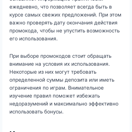
ежедневно, что позволяет всегда быть в
курсе самых свежих предложений. При этом
важно проверять дату окончания действия
промокода, чтобы не упустить возможность
его использования.
При выборе промокодов стоит обращать
внимание на условия их использования.
Некоторые из них могут требовать
определенной суммы депозита или иметь
ограничения по играм. Внимательное
изучение правил поможет избежать
недоразумений и максимально эффективно
использовать бонусы.