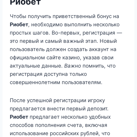
Риобет
Чтобы получить приветственный бонус на
Риобет
, необходимо выполнить несколько
простых шагов. Во-первых, регистрация —
это первый и самый важный этап. Новый
пользователь должен создать аккаунт на
официальном сайте казино, указав свои
актуальные данные.
Важно
помнить, что
регистрация доступна только
совершеннолетним пользователям.
После успешной регистрации игроку
предлагается внести первый депозит.
Риобет
предлагает несколько удобных
способов пополнения счета, включая
использование российских рублей, что