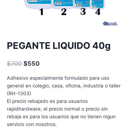
PEGANTE LIQUIDO 40g
El
El
$
700
$
550
precio
precio
Adhesivo especialmente formulado para uso
original
actual
general en colegio, casa, oficina, industria o taller
era:
es:
(RH-1303)
$700.
$550.
El precio rebajado es para usuarios
rapidhardware, el precio normal o precio sin
rebaja es para los usuarios que no tienen nigun
servicio con nosotros.