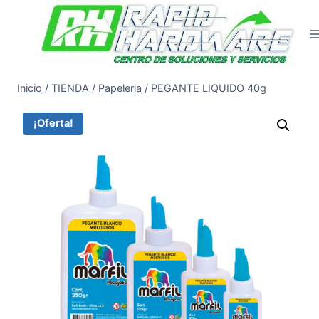
Saltar
al
contenido
Inicio
/
TIENDA
/
Papeleria
/
PEGANTE LIQUIDO 40g
¡Oferta!