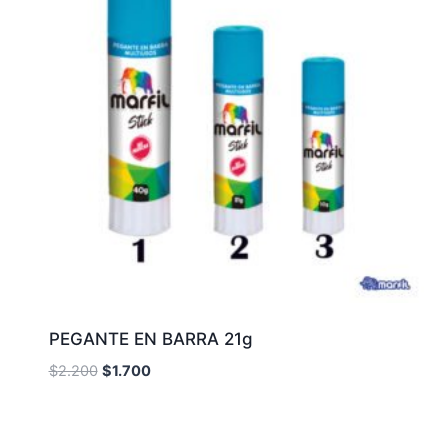
PEGANTE EN BARRA 21g
El
El
$
2.200
$
1.700
precio
precio
original
actual
era:
es: