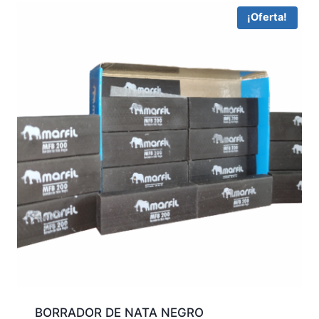
$2.200.
$1.700.
¡Oferta!
BORRADOR DE NATA NEGRO