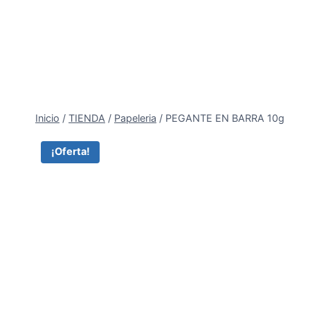
Saltar
al
contenido
Inicio
/
TIENDA
/
Papeleria
/
PEGANTE EN BARRA 10g
¡Oferta!