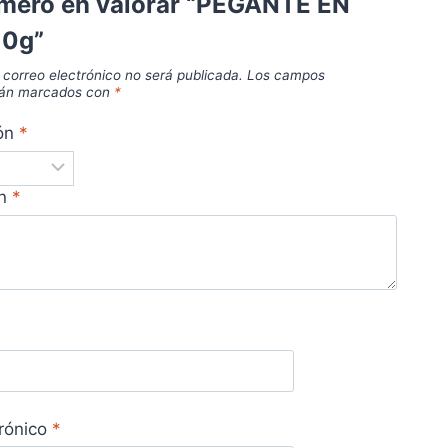
rimero en valorar “PEGANTE EN
10g”
 correo electrónico no será publicada.
Los campos
stán marcados con
*
ión
*
ón
*
trónico
*