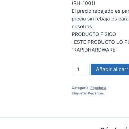
(RH-1001)
El precio rebajado es pa
precio sin rebaja es para
nosotros.
PRODUCTO FISICO
-ESTE PRODUCTO LO P
“RAPIDHARDWARE”
PEGANTE
Añadir al carr
EN
BARRA
Categoría:
Papeleria
10g
Etiqueta:
Pegantes
cantidad