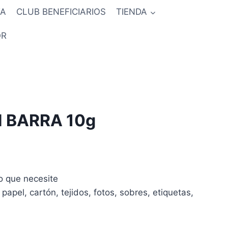
TA
CLUB BENEFICIARIOS
TIENDA
QR
 BARRA 10g
o
o que necesite
l
apel, cartón, tejidos, fotos, sobres, etiquetas,
0.