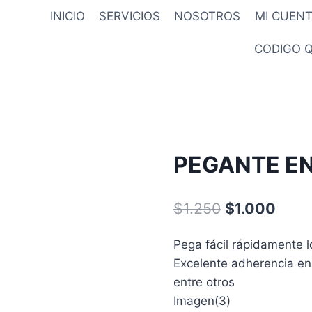
INICIO
SERVICIOS
NOSOTROS
MI CUEN
CODIGO 
PEGANTE EN
El
El
$
1.250
$
1.000
precio
preci
Pega fácil rápidamente l
original
actua
Excelente adherencia en p
era:
es:
entre otros
$1.250.
$1.00
Imagen(3)