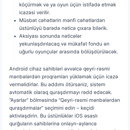
köçürmək və ya oyun üçün istifadə etmək
icazəsi verilir.
Müsbət cəhətlərin mənfi cəhətlərdən
üstünlüyü barədə nəticə çıxara bilərik.
Aksiyası sonunda nəticələr
yekunlaşdırılacaq və mükafat fondu ən
uğurlu oyunçular arasında bölüşdürüləcək.
Android cihaz sahibləri əvvəlcə qeyri-rəsmi
mənbələrdən proqramları yükləmək üçün icazə
verməlidirlər. Bu addımı ötürsəniz, sistem
avtomatik olaraq quraşdırmayı rədd edəcək.
“Ayarlar” bölməsində “Qeyri-rəsmi mənbələrdən
quraşdırmalar” seçimini edin – keçidi
aktivləşdirin. Bu üstünlüklər iOS əsaslı
qurğuların sahiblərinə onlayn-əyləncə