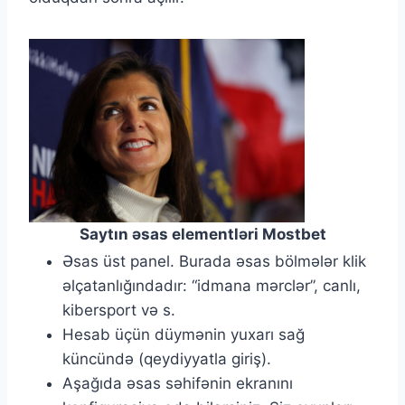
Saytın əsas elementləri Mostbet
Əsas üst panel. Burada əsas bölmələr klik
əlçatanlığındadır: “idmana mərclər”, canlı,
kibersport və s.
Hesab üçün düymənin yuxarı sağ
küncündə (qeydiyyatla giriş).
Aşağıda əsas səhifənin ekranını