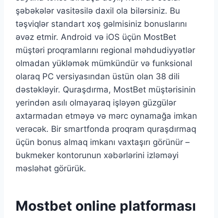
şəbəkələr vasitəsilə daxil ola bilərsiniz. Bu
təşviqlər standart xoş gəlmisiniz bonuslarını
əvəz etmir. Android və iOS üçün MostBet
müştəri proqramlarını regional məhdudiyyətlər
olmadan yükləmək mümkündür və funksional
olaraq PC versiyasından üstün olan 38 dili
dəstəkləyir. Quraşdırma, MostBet müştərisinin
yerindən asılı olmayaraq işləyən güzgülər
axtarmadan etməyə və mərc oynamağa imkan
verəcək. Bir smartfonda proqram quraşdırmaq
üçün bonus almaq imkanı vaxtaşırı görünür –
bukmeker kontorunun xəbərlərini izləməyi
məsləhət görürük.
Mostbet online platforması