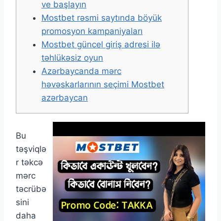
ve başlayın
Mostbet rəsmi saytında böyük
promosyon kampaniyaları
Mostbet güncel giriş adresi ilə
təhlükəsiz oyun
Azərbaycanda mərc
həvəskarlarının seçimi Mostbet
azərbaycan
Bu
təşviqlə
r təkcə
mərc
təcrübə
sini
daha