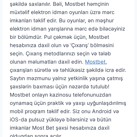
şəkildə saxlanılır. Bəli, Mostbet həmçinin
müxtəlif elektron idman oyunları üzrə mərc
imkanları təklif edir. Bu oyunlar, ən məşhur
elektron idman yarışlarına mərc edə biləcəyiniz
bir bölümdür. Pul çəkmək üçün, Mostbet
hesabınıza daxil olun və ‘Çıxarış’ bölməsini
seçin. Çıxarış metodlarınızı seçin və tələb
olunan məlumatları daxil edin.
Mostbet
,
çıxarışları sürətlə və təhlükəsiz şəkildə icra edir.
Saytın məzmunu yalnız yetkinlik yaşına çatmış
şəxslərin baxması üçün nəzərdə tutulub!
Mostbet onlayn kazinosu telefonunuzdan
oynamaq üçün praktik və yaxşı uyğunlaşdırılmış
mobil proqram təklif edir. Siz onu Android və
iOS-da pulsuz yükləyə bilərsiniz və bütün
imkanlar Most Bet şəxsi hesabınıza daxil
olduqdan sonra açılır.