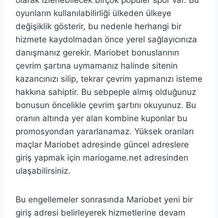
olarak izlenebilecek birçok popüler spor var. Bu
oyunların kullanılabilirliği ülkeden ülkeye
değişiklik gösterir, bu nedenle herhangi bir
hizmete kaydolmadan önce yerel sağlayıcınıza
danışmanız gerekir. Mariobet bonuslarının
çevrim şartına uymamanız halinde sitenin
kazancınızı silip, tekrar çevrim yapmanızı isteme
hakkına sahiptir. Bu sebpeple almış olduğunuz
bonusun öncelikle çevrim şartını okuyunuz. Bu
oranın altında yer alan kombine kuponlar bu
promosyondan yararlanamaz. Yüksek oranları
maçlar Mariobet adresinde güncel adreslere
giriş yapmak için mariogame.net adresinden
ulaşabilirsiniz.
Bu engellemeler sonrasında Mariobet yeni bir
giriş adresi belirleyerek hizmetlerine devam