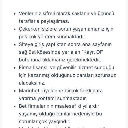
Verileriniz şifreli olarak saklanır ve üçüncü
taraflarla paylaşılmaz.
Çekerken sizlere sorun yaşamamanız için
pek çok yöntem sunmaktadır.
Siteye giriş yaptıktan sonra ana sayfanın
sağ üst köşesinde yer alan “Kayıt Ol”
butonuna tıklamanız gerekmektedir.
Firma lisanslı ve güvenilir hizmet sunduğu
için kazanmış olduğunuz paraları sorunsuz
alacaksınız.
Mariobet, üyelerine birçok farklı para
yatırma yöntemi sunmaktadır.
Bet firmalarının maalesef ki yıllardır
yaşamış olduğu banlar nedeniyle bu
sorunlar çok yaygındır.