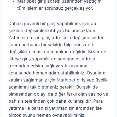
Mariobet giriş adresi üzerinden yaptığım
tüm işlemler sorunsuz gerçekleşiyor.
Dahası güvenli bir giriş yapabilmek için bu
şekilde değişimlere ihtiyaç bulunmaktadır.
Zaten sitemizin giriş adresinin değişmesinden
sonra herhangi bir şekilde bilgilerinizde bir
değişiklik olması da mümkün değildir. Sizler de
siteye giriş yapabilir en son güncel adresi
üzerinden erişim sağlayarak kazanma
konusunda hemen adım atabilirsiniz. Oyunlara
katılım sağlamanız için
Mariobet
giriş yap üyelik
adımlarını takip etmeniz gerekir. Bu şekilde
olmasından dolayı da diğer farklı olan casino ve
bahis sitelerinden çok daha kullanışlıdır. Para
yatırma ile paranızı yatırmanızın ardından ise
birçok oyunu hemen oynayabilirsiniz.