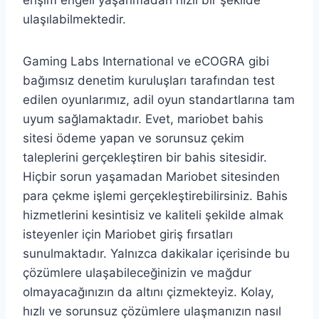
erişim engeli yaşanmadan hızlı bir şekilde
ulaşılabilmektedir.
Gaming Labs International ve eCOGRA gibi
bağımsız denetim kuruluşları tarafından test
edilen oyunlarımız, adil oyun standartlarına tam
uyum sağlamaktadır. Evet, mariobet bahis
sitesi ödeme yapan ve sorunsuz çekim
taleplerini gerçekleştiren bir bahis sitesidir.
Hiçbir sorun yaşamadan Mariobet sitesinden
para çekme işlemi gerçekleştirebilirsiniz. Bahis
hizmetlerini kesintisiz ve kaliteli şekilde almak
isteyenler için Mariobet giriş fırsatları
sunulmaktadır. Yalnızca dakikalar içerisinde bu
çözümlere ulaşabileceğinizin ve mağdur
olmayacağınızın da altını çizmekteyiz. Kolay,
hızlı ve sorunsuz çözümlere ulaşmanızın nasıl