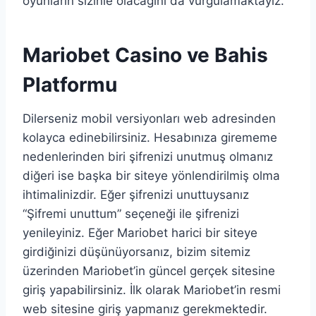
oyunların sizinle olacağını da vurgulamaktayız.
Mariobet Casino ve Bahis
Platformu
Dilerseniz mobil versiyonları web adresinden
kolayca edinebilirsiniz. Hesabınıza girememe
nedenlerinden biri şifrenizi unutmuş olmanız
diğeri ise başka bir siteye yönlendirilmiş olma
ihtimalinizdir. Eğer şifrenizi unuttuysanız
“Şifremi unuttum” seçeneği ile şifrenizi
yenileyiniz. Eğer Mariobet harici bir siteye
girdiğinizi düşünüyorsanız, bizim sitemiz
üzerinden Mariobet’in güncel gerçek sitesine
giriş yapabilirsiniz. İlk olarak Mariobet’in resmi
web sitesine giriş yapmanız gerekmektedir.