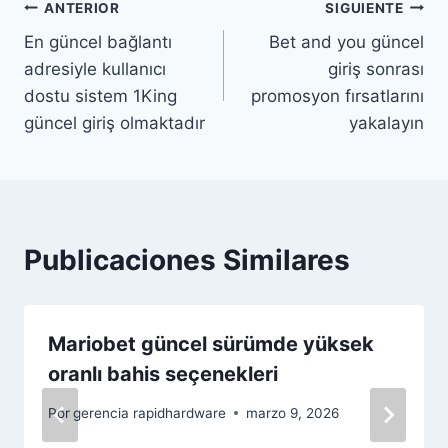
Navegación
ANTERIOR
SIGUIENTE
En güncel bağlantı
Bet and you güncel
de
adresiyle kullanıcı
giriş sonrası
entradas
dostu sistem 1King
promosyon fırsatlarını
güncel giriş olmaktadır
yakalayın
Publicaciones Similares
Mariobet güncel sürümde yüksek
oranlı bahis seçenekleri
Por
gerencia rapidhardware
marzo 9, 2026