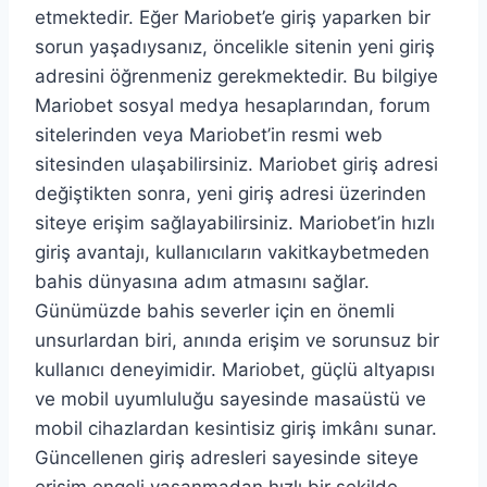
etmektedir. Eğer Mariobet’e giriş yaparken bir
sorun yaşadıysanız, öncelikle sitenin yeni giriş
adresini öğrenmeniz gerekmektedir. Bu bilgiye
Mariobet sosyal medya hesaplarından, forum
sitelerinden veya Mariobet’in resmi web
sitesinden ulaşabilirsiniz. Mariobet giriş adresi
değiştikten sonra, yeni giriş adresi üzerinden
siteye erişim sağlayabilirsiniz. Mariobet’in hızlı
giriş avantajı, kullanıcıların vakitkaybetmeden
bahis dünyasına adım atmasını sağlar.
Günümüzde bahis severler için en önemli
unsurlardan biri, anında erişim ve sorunsuz bir
kullanıcı deneyimidir. Mariobet, güçlü altyapısı
ve mobil uyumluluğu sayesinde masaüstü ve
mobil cihazlardan kesintisiz giriş imkânı sunar.
Güncellenen giriş adresleri sayesinde siteye