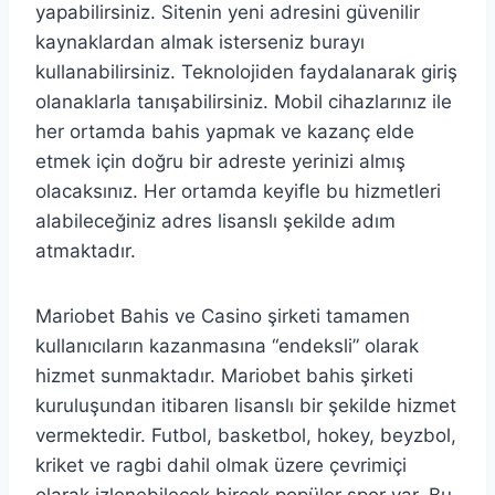
yapabilirsiniz. Sitenin yeni adresini güvenilir
kaynaklardan almak isterseniz burayı
kullanabilirsiniz. Teknolojiden faydalanarak giriş
olanaklarla tanışabilirsiniz. Mobil cihazlarınız ile
her ortamda bahis yapmak ve kazanç elde
etmek için doğru bir adreste yerinizi almış
olacaksınız. Her ortamda keyifle bu hizmetleri
alabileceğiniz adres lisanslı şekilde adım
atmaktadır.
Mariobet Bahis ve Casino şirketi tamamen
kullanıcıların kazanmasına “endeksli” olarak
hizmet sunmaktadır. Mariobet bahis şirketi
kuruluşundan itibaren lisanslı bir şekilde hizmet
vermektedir. Futbol, basketbol, hokey, beyzbol,
kriket ve ragbi dahil olmak üzere çevrimiçi