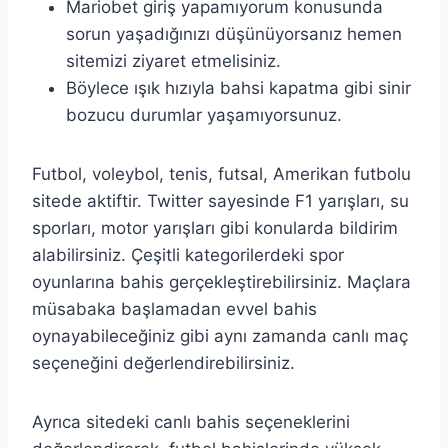
Mariobet giriş yapamıyorum konusunda
sorun yaşadığınızı düşünüyorsanız hemen
sitemizi ziyaret etmelisiniz.
Böylece ışık hızıyla bahsi kapatma gibi sinir
bozucu durumlar yaşamıyorsunuz.
Futbol, voleybol, tenis, futsal, Amerikan futbolu
sitede aktiftir. Twitter sayesinde F1 yarışları, su
sporları, motor yarışları gibi konularda bildirim
alabilirsiniz. Çeşitli kategorilerdeki spor
oyunlarına bahis gerçekleştirebilirsiniz. Maçlara
müsabaka başlamadan evvel bahis
oynayabileceğiniz gibi aynı zamanda canlı maç
seçeneğini değerlendirebilirsiniz.
Ayrıca sitedeki canlı bahis seçeneklerini