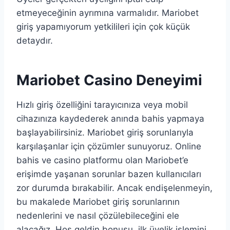
etmeyeceğinin ayrımına varmalıdır. Mariobet
giriş yapamıyorum yetkilileri için çok küçük
detaydır.
Mariobet Casino Deneyimi
Hızlı giriş özelliğini tarayıcınıza veya mobil
cihazınıza kaydederek anında bahis yapmaya
başlayabilirsiniz. Mariobet giriş sorunlarıyla
karşılaşanlar için çözümler sunuyoruz. Online
bahis ve casino platformu olan Mariobet’e
erişimde yaşanan sorunlar bazen kullanıcıları
zor durumda bırakabilir. Ancak endişelenmeyin,
bu makalede Mariobet giriş sorunlarının
nedenlerini ve nasıl çözülebileceğini ele
alacağız. Hoş geldin bonusu, ilk üyelik işlemini