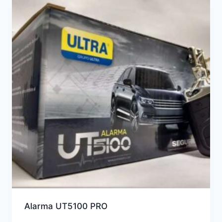
a
alto
Alarma UT5100 PRO